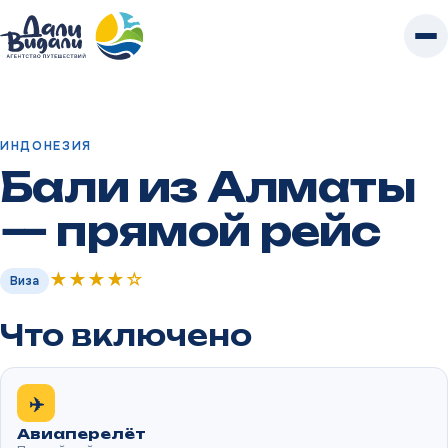
К
контенту
Главная
/
Туры
/
Индонезия
/
Бали из Алматы — прямой рейс
ИНДОНЕЗИЯ
Бали из Алматы
— прямой рейс
★★★★☆
Виза
Что включено
✈️
Авиаперелёт