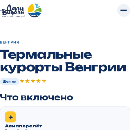
К
контенту
Главная
/
Туры
/
Венгрия
/
Термальные курорты Венгрии
ВЕНГРИЯ
Термальные
курорты Венгрии
★★★★☆
Шенген
Что включено
✈️
Авиаперелёт