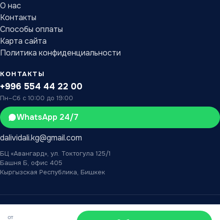
О нас
Контакты
Способы оплаты
Карта сайта
Политика конфиденциальности
КОНТАКТЫ
+996 554 44 22 00
Пн–Сб с 10:00 до 19:00
WhatsApp 24/7
dalividali.kg@gmail.com
БЦ «Авангард», ул. Токтогула 125/1
Башня Б, офис 405
Кыргызская Республика, Бишкек
© 2026 «Дали Видали» — туристическое агентство в Бишкеке.
от
Карта сайта
XML
Разработка IMS Bishkek