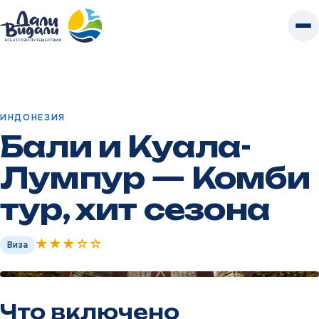
К
контенту
Бали и Куала-Лумпур — Комби тур, хит
Главная
/
Туры
/
Индонезия
/
сезона
ИНДОНЕЗИЯ
Бали и Куала-
Лумпур — Комби
тур, хит сезона
★★★☆☆
Виза
Что включено