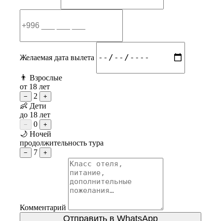
Желаемая дата вылета
👨 Взрослые
от 18 лет
2
−
+
👶 Дети
до 18 лет
0
−
+
🌙 Ночей
продолжительность тура
7
−
+
Комментарий
Отправить в WhatsApp