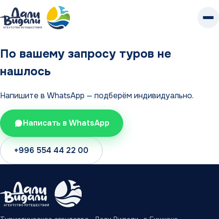
К
контенту
По вашему запросу туров не
нашлось
Напишите в WhatsApp — подберём индивидуально.
Написать в WhatsApp
+996 554 44 22 00